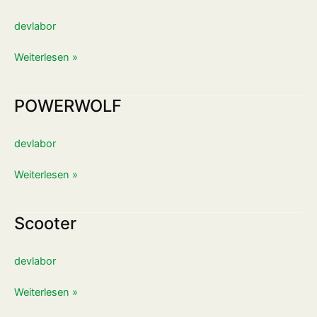
FANTASTISCHEN
4
devlabor
Weiterlesen »
POWERWOLF
POWERWOLF
devlabor
Weiterlesen »
Scooter
Scooter
devlabor
Weiterlesen »