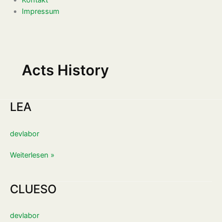
Impressum
Acts History
LEA
LEA
devlabor
Weiterlesen »
CLUESO
CLUESO
devlabor