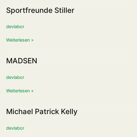
Sportfreunde Stiller
Sportfreunde
Stiller
devlabor
Weiterlesen »
MADSEN
MADSEN
devlabor
Weiterlesen »
Michael Patrick Kelly
Michael
Patrick
Kelly
devlabor